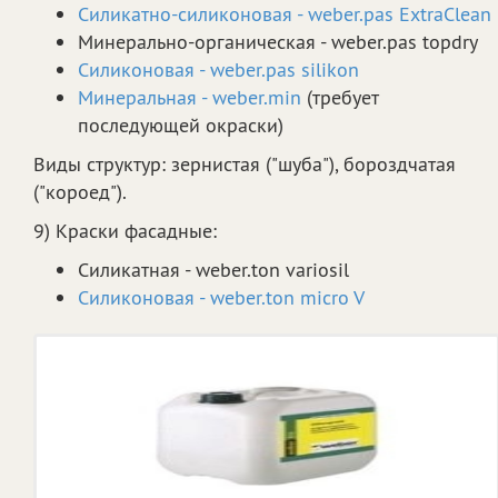
Силикатно-силиконовая - weber.pas ExtraClean
Минерально-органическая - weber.pas topdry
Силиконовая - weber.pas silikon
Минеральная - weber.min
(требует
последующей окраски)
Виды структур: зернистая ("шуба"), бороздчатая
("короед").
9) Краски фасадные:
Силикатная - weber.ton variosil
Силиконовая - weber.ton micro V