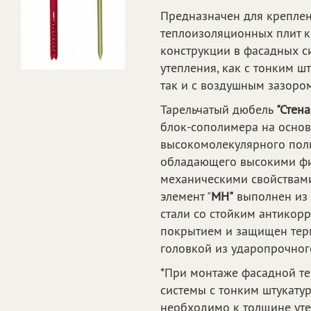
Предназначен для крепле
теплоизоляционных плит 
конструкции в фасадных с
утепления, как с тонким ш
так и с воздушным зазором
Тарельчатый дюбель
"Стена
блок-сополимера на основ
высокомолекулярного поли
обладающего высокими ф
механическими свойствам
элемент "
MH"
выполнен из 
стали со стойким антико
покрытием и защищен те
головкой из ударопрочног
*При монтаже фасадной т
системы с тонким штукату
необходимо к толщине уте