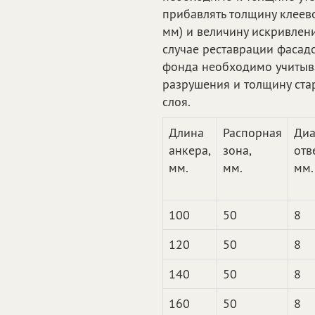
прибавлять толщину клеево
мм) и величину искривлени
случае реставрации фасад
фонда необходимо учитыва
разрушения и толщину ста
слоя.
Длина
Распорная
Диа
анкера,
зона,
отв
мм.
мм.
мм.
100
50
8
120
50
8
140
50
8
160
50
8