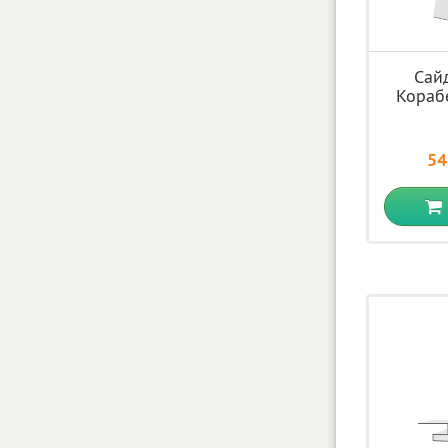
Сай
Кораб
54