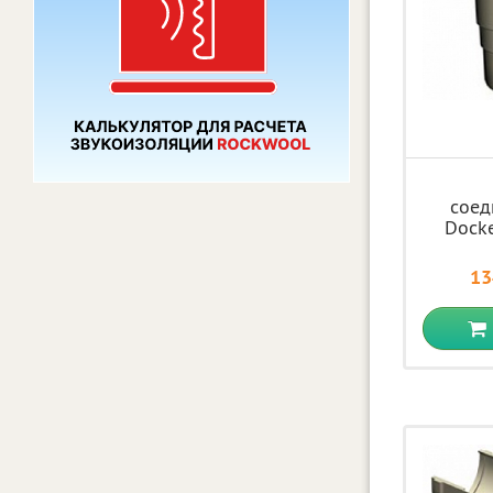
соед
Dock
13