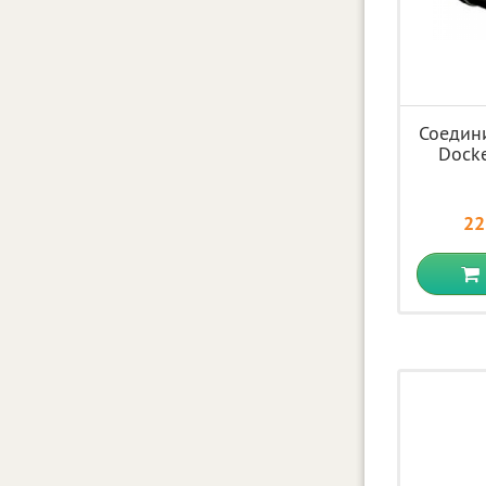
Соедин
Dock
22