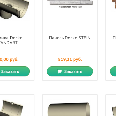
онка Docke
Панель Docke STEIN
П
TANDART
0,00 руб.
819,21 руб.
Заказать
Заказать