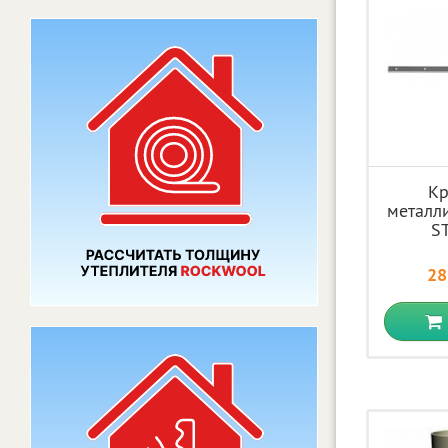
К
металл
S
28