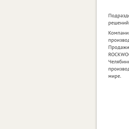
Подразд
решений
Компани
производ
Продажи
ROCKWOO
Челябин
произво
мире.