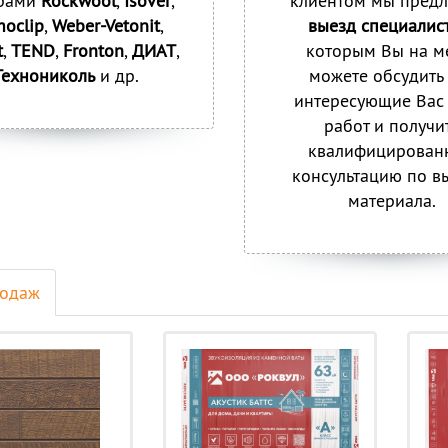
рами
Rockwool
,
Isover
,
клиентом мы предл
moclip
,
Weber-Vetonit
,
выезд специалис
t
,
TEND
,
Fronton
,
ДИАТ
,
которым Вы на м
Технониколь
и др.
можете обсудить
интересующие Вас
работ и получи
квалифицирован
консультацию по в
материала.
родаж