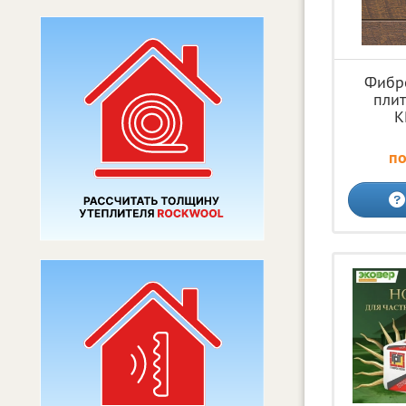
Фибр
плит
К
по