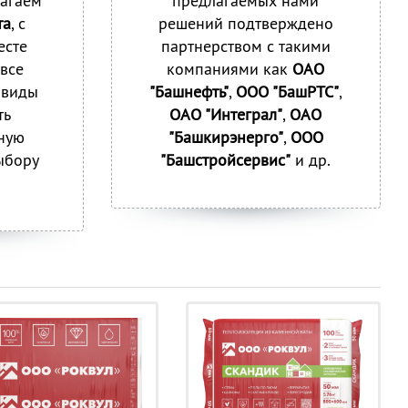
агаем
предлагаемых нами
та
, с
решений подтверждено
есте
партнерством с такими
 все
компаниями как
ОАО
 виды
"Башнефть"
,
ООО "БашРТС"
,
ть
ОАО "Интеграл"
,
ОАО
ную
"Башкирэнерго"
,
ООО
ыбору
"Башстройсервис"
и др.